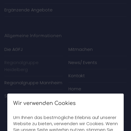
Ergänzende Angebote
Allgemeine Informationen
Die AGFJ
Mitmachen
Regionalgruppe
News/ Events
Heidelberg
Kontakt
Regionalgruppe Mannheim
Home
Spenden
Wir verwenden Cookies
Um Ihnen das bestmögliche Erlebnis auf unserer
Website zu bieten, verwenden wir Cookies. Wenn
Sie unsere Seite weiterhin nutzen, stimmen Sie