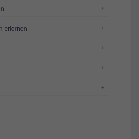
en
on erlernen