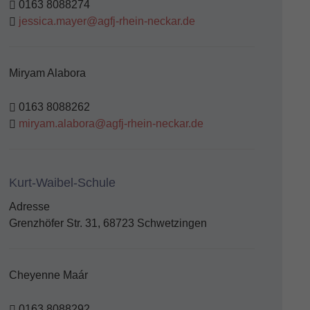
0163 8088274
jessica.mayer@agfj-rhein-neckar.de
Miryam Alabora
0163 8088262
miryam.alabora@agfj-rhein-neckar.de
Kurt-Waibel-Schule
Adresse
Grenzhöfer Str. 31, 68723 Schwetzingen
Cheyenne Maár
0163 8088292